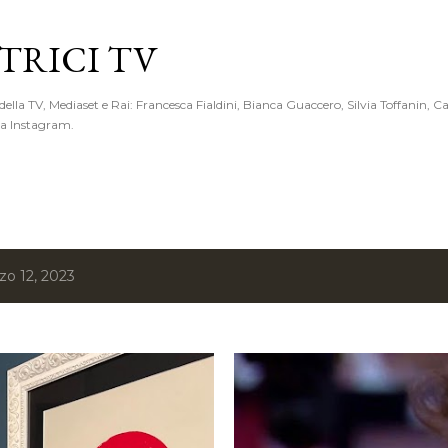
Passa ai contenuti principali
RICI TV
 della TV, Mediaset e Rai: Francesca Fialdini, Bianca Guaccero, Silvia Toffanin, C
 da Instagram.
zo 12, 2023