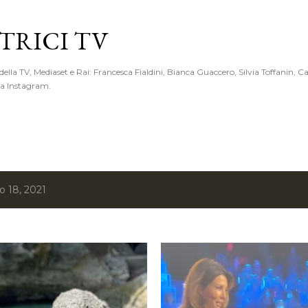
Passa ai contenuti principali
RICI TV
 della TV, Mediaset e Rai: Francesca Fialdini, Bianca Guaccero, Silvia Toffanin, C
 da Instagram.
io 18, 2021