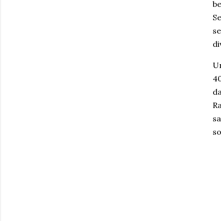
be
Se
se
di
Un
40
da
Ra
sa
so