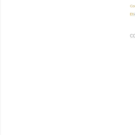
Co
Eti
C