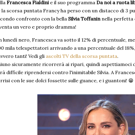
lla
Francesca Fialdini
e il suo programma
Da noi a ruota li
 la scorsa puntata Francy ha perso con un distacco di 3 pu
condo confronto con la bella
Silvia Toffanin
nella perfetta
venta un vero e proprio dramma!
 lunedì nero, Francesca va sotto il 12% di percentuale, me
0 mila telespettatori arrivando a una percentuale del 18%
vvero tanti! Vedi gli
ascolti TV della scorsa puntata
.
iuno sicuramente ricorrerà ai ripari, quindi aspettiamoci 
rà difficile riprendersi contro l'inimitabile Silvia. A France
rrisi con le sue dolci fossette sulle guance, e i guantoni! 😁