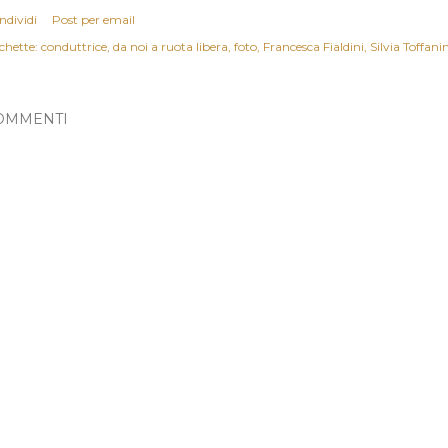
ndividi
Post per email
chette:
conduttrice
da noi a ruota libera
foto
Francesca Fialdini
Silvia Toffani
OMMENTI