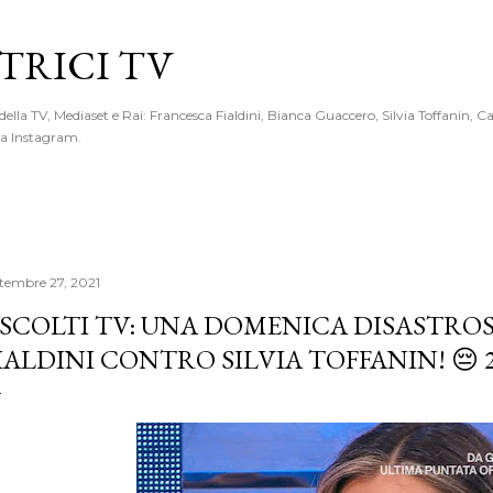
Passa ai contenuti principali
RICI TV
 della TV, Mediaset e Rai: Francesca Fialdini, Bianca Guaccero, Silvia Toffanin, C
 da Instagram.
ttembre 27, 2021
SCOLTI TV: UNA DOMENICA DISASTRO
IALDINI CONTRO SILVIA TOFFANIN! 😔 2