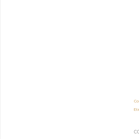
Co
Eti
C