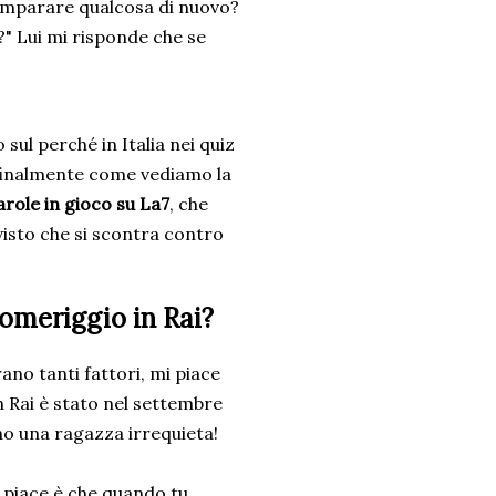
 imparare qualcosa di nuovo?
" Lui mi risponde che se
 sul perché in Italia nei quiz
finalmente come vediamo la
arole in gioco su La7
, che
visto che si scontra contro
omeriggio in Rai?
ano tanti fattori, mi piace
n Rai è stato nel settembre
o una ragazza irrequieta!
 piace è che quando tu