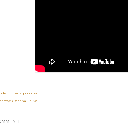
ndividi
Post per email
chette:
Caterina Balivo
OMMENTI