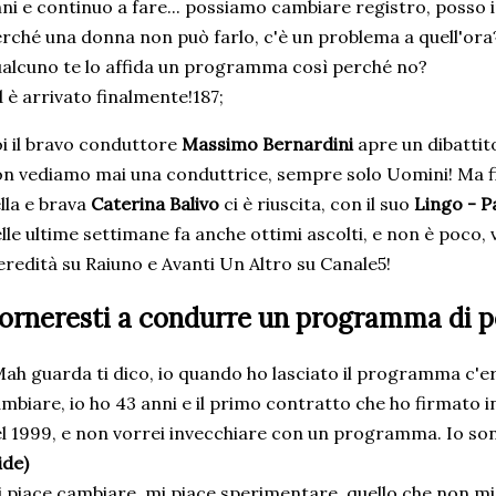
ni e continuo a fare... possiamo cambiare registro, posso
rché una donna non può farlo, c'è un problema a quell'ora?
alcuno te lo affida un programma così perché no?
 è arrivato finalmente!187;
i il bravo conduttore
Massimo Bernardini
apre un dibattito
n vediamo mai una conduttrice, sempre solo Uomini! Ma 
lla e brava
Caterina Balivo
ci è riuscita, con il suo
Lingo - P
lle ultime settimane fa anche ottimi ascolti, e non è poco, 
eredità su Raiuno e Avanti Un Altro su Canale5!
orneresti a condurre un programma di p
ah guarda ti dico, io quando ho lasciato il programma c'er
mbiare, io ho 43 anni e il primo contratto che ho firmato i
l 1999, e non vorrei invecchiare con un programma. Io son
ide)
 piace cambiare, mi piace sperimentare, quello che non mi