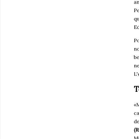
an
Pe
qu
Ed
Po
no
be
ne
L'
T
«M
ca
de
(R
Mi