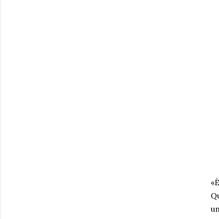
«È
Qu
un