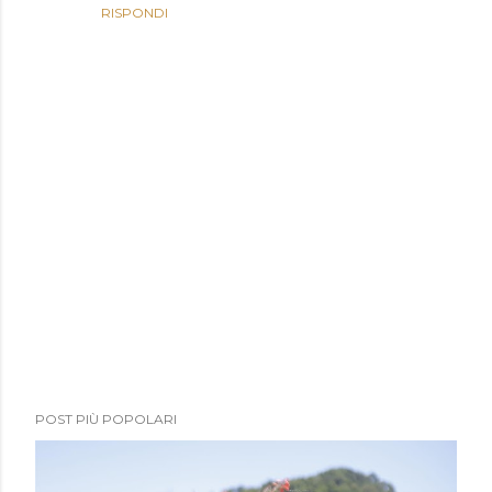
RISPONDI
P
POST PIÙ POPOLARI
o
s
t