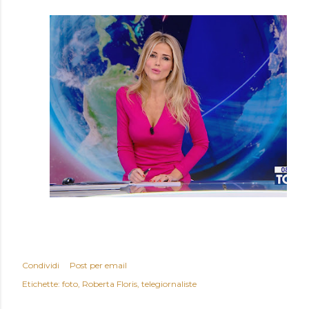
Condividi
Post per email
Etichette:
foto
Roberta Floris
telegiornaliste