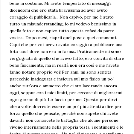
bene in costume. Mi avete tempestato di messaggi,
dicendomi che ero stata bravissima ad aver avuto
coraggio di pubblicarla... Non capivo, per me è stato
tutto un misunderstanding, io mi vedevo benissimo in
quella foto e non capivo tutto questa enfasi da parte
vostra.. Dopo mesi, riaprii quel post e quei commenti.
Capii che per voi, avevo avuto coraggio a pubblicare una
foto così, dove non ero in forma.. Praticamente mi sono
vergognata di quello che avevo fatto, ero convita di stare
bene fisicamente, ma in realtà non era così e me l'avete
fanno notare proprio voi! Per anni, mi sono sentita
parecchio inadeguata e insicura sul mio fisico un po'
anche tutt'ora e ammetto che ci sto lavorando ancora
oggi, seppur con i miei limiti, per cercare di migliorarmi
ogni giorno di più. Lo faccio per me. Questo per dirvi
che a volte dovreste essere un po' più attenti a dire per
forza quello che pensate, perché non sapete chi avete
davanti, non conoscete le battaglia che alcune persone
vivono internamente nella propria testa, i sentimenti e le