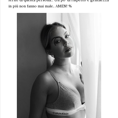
ferite di questa persona... Un po' di rispetto e gentilezza
in più non fanno mai male.. AMEN! %