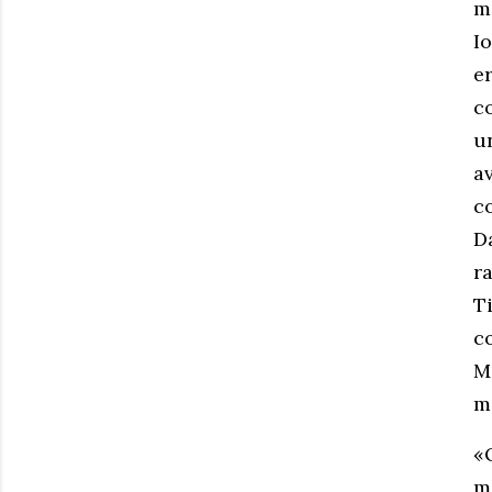
m
I
e
c
un
a
c
D
r
Ti
c
M
m
«
m