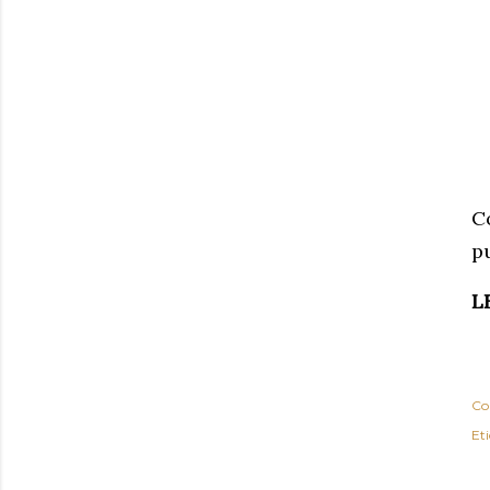
C
pu
L
Co
Eti