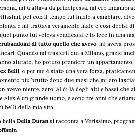
ersona, mi trattava da principessa, mi ero innamorat
llissimi, poi con il tempo lui inizió a cambiare, di
olenta e mi trattava veramente male e così decisi di 
 quel punto lui voleva vendicarsi e lo fece in una ma
erubandomi di tutto quello che avevo
, mi aveva pro
ancari! Quando mi trasferii qui a Milano, grazie anc
anno aiutato, ho potuto prendere un appartamento, l
ex Belli
, e per me è stato una vera forza, praticamen
omento più brutto dopo due mesi che mi ero lasciat
n avevo niente, zero! Al di là degli alti e bassi che
e Alex è un grande uomo, e sono tre anni che stiamo
ù belli della mia vita!
a bella
Delia Duran
si racconta a Verissimo, progr
offanin
.