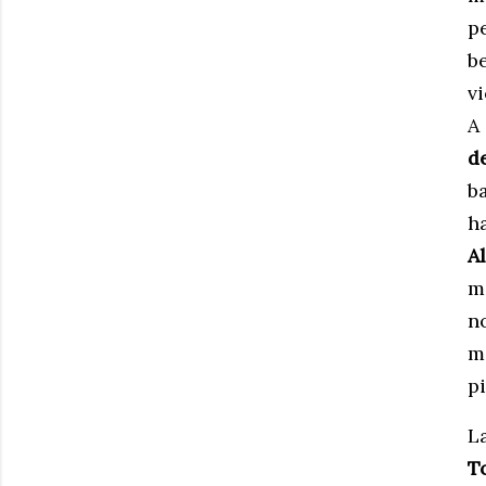
p
be
vi
A
d
b
h
Al
m
no
m
pi
L
T