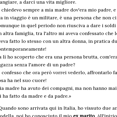
angiare, a darci una vita migliore.
o chiedevo sempre a mia madre dov'era mio padre, e
ra in viaggio è un militare, è una persona che non ci
omunque in quel periodo non riusciva a dare i soldi
 altra famiglia, tra l'altro mi aveva confessato che l
veva fatto lo stesso con un altra donna, in pratica 
ontemporaneamente!
a lì ho scoperto che era una persona brutta, com'era
agazza senza l'amore di un padre?
 confesso che ora però vorrei vederlo, affrontarlo fa
osa ha nel suo cuore!
ia madre ha avuto dei compagni, ma non hanno mai v
i ha fatto da madre e da padre.»
Quando sono arrivata qui in Italia, ho vissuto due an
odella, poi ho conosciuto il mio
ex marito
. All'iniz