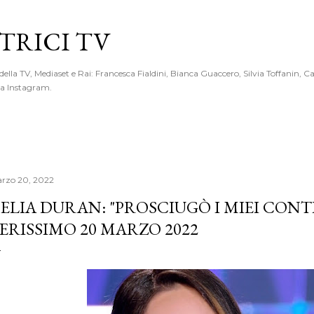
Passa ai contenuti principali
RICI TV
 della TV, Mediaset e Rai: Francesca Fialdini, Bianca Guaccero, Silvia Toffanin, C
 da Instagram.
rzo 20, 2022
ELIA DURAN: "PROSCIUGÒ I MIEI CONT
ERISSIMO 20 MARZO 2022