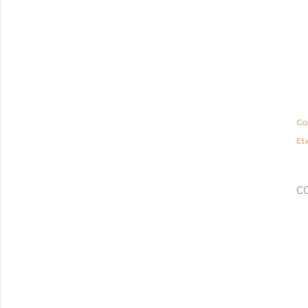
Co
Eti
C