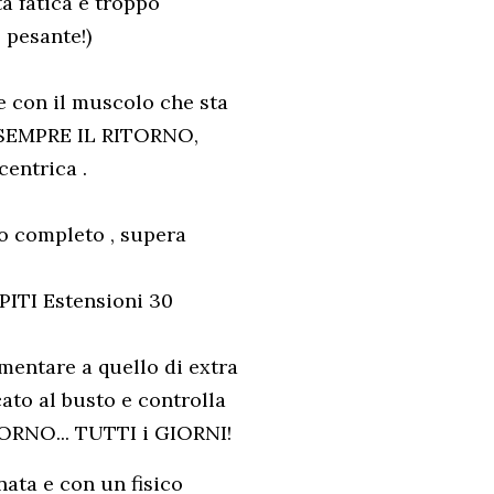
ta fatica è troppo
 pesante!)
e con il muscolo che sta
A SEMPRE IL RITORNO,
centrica .
o completo , supera
PITI Estensioni 30
entare a quello di extra
ato al busto e controlla
IORNO... TUTTI i GIORNI!
nata e con un fisico