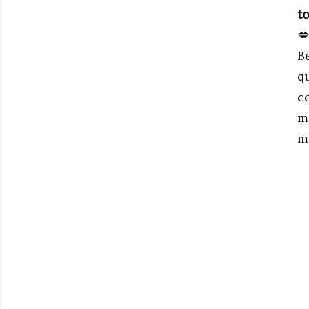
t

Be
q
c
m
mi