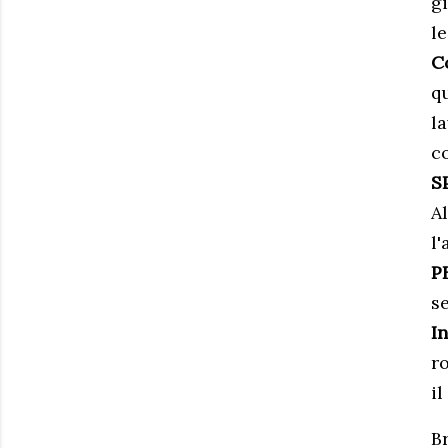
gi
le
C
q
l
co
S
A
l'
P
s
I
r
i
B