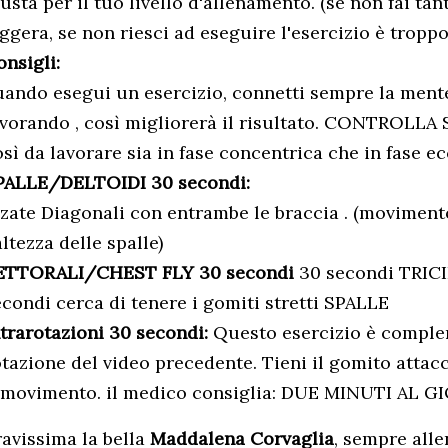
usta per il tuo livello d'allenamento. (se non fai tan
ggera, se non riesci ad eseguire l'esercizio è troppo
onsigli:
uando esegui un esercizio, connetti sempre la ment
avorando , così migliorerà il risultato. CONTROLL
sì da lavorare sia in fase concentrica che in fase ec
PALLE/DELTOIDI 30 secondi:
lzate Diagonali con entrambe le braccia . (moviment
altezza delle spalle)
ETTORALI/CHEST FLY 30 secondi
30 secondi TRICI
econdi cerca di tenere i gomiti stretti SPALLE
ntrarotazioni 30 secondi:
Questo esercizio è complem
otazione del video precedente. Tieni il gomito attacc
l movimento. il medico consiglia: DUE MINUTI AL G
ravissima la bella
Maddalena Corvaglia
, sempre alle