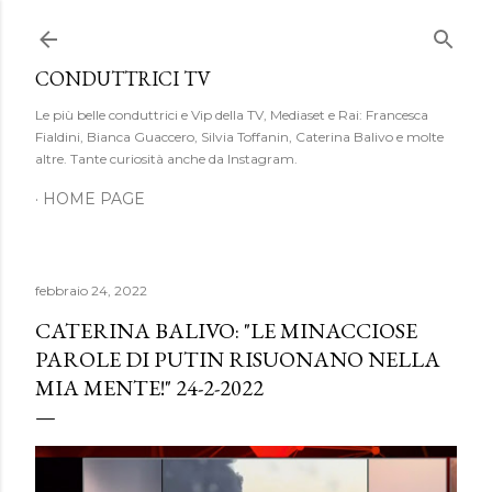
Passa ai contenuti principali
CONDUTTRICI TV
Le più belle conduttrici e Vip della TV, Mediaset e Rai: Francesca
Fialdini, Bianca Guaccero, Silvia Toffanin, Caterina Balivo e molte
altre. Tante curiosità anche da Instagram.
HOME PAGE
febbraio 24, 2022
CATERINA BALIVO: "LE MINACCIOSE
PAROLE DI PUTIN RISUONANO NELLA
MIA MENTE!" 24-2-2022