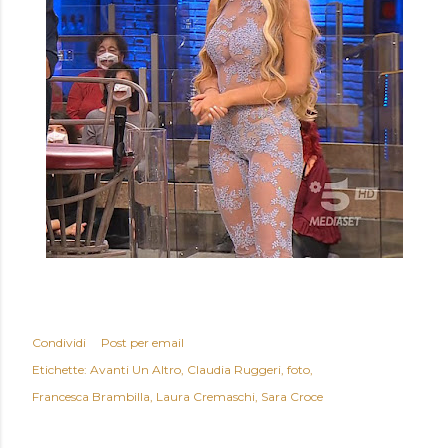
Condividi
Post per email
Etichette:
Avanti Un Altro
Claudia Ruggeri
foto
Francesca Brambilla
Laura Cremaschi
Sara Croce