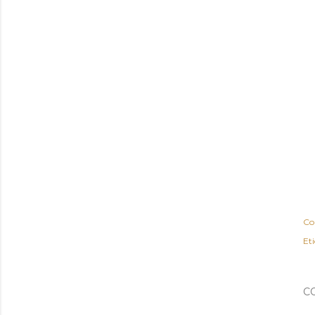
Co
Eti
C