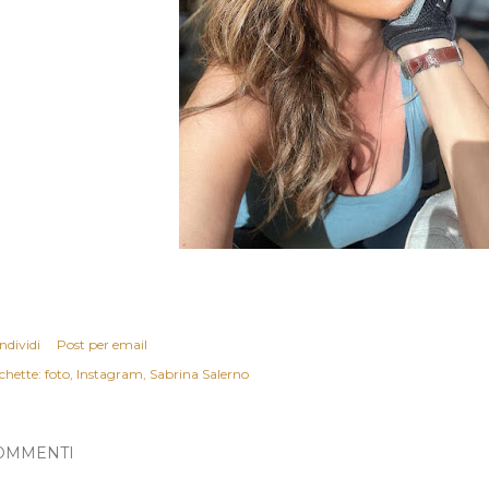
ndividi
Post per email
chette:
foto
Instagram
Sabrina Salerno
OMMENTI