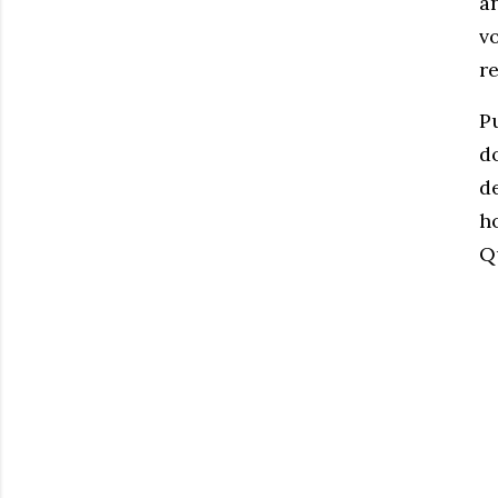
an
v
re
P
d
de
h
Q