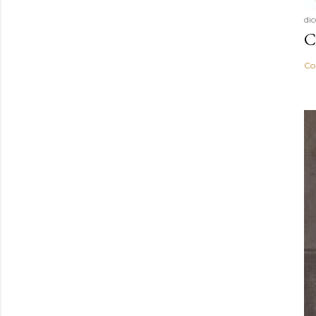
di
C
Co