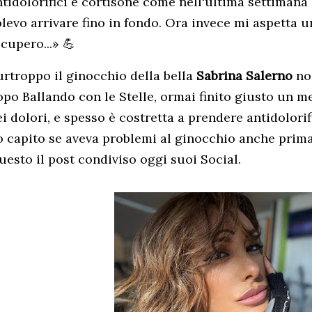
tidolorifici e cortisone come nell'ultima settimana 
olevo arrivare fino in fondo. Ora invece mi aspetta 
cupero...» 💪
urtroppo il ginocchio della bella
Sabrina Salerno
no
opo Ballando con le Stelle, ormai finito giusto un m
i dolori, e spesso è costretta a prendere antidolorif
o capito se aveva problemi al ginocchio anche prima
uesto il post condiviso oggi suoi Social.