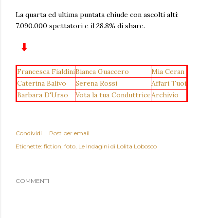
La quarta ed ultima puntata chiude con ascolti alti:
7.090.000 spettatori e il 28.8% di share.
Pagine ⬇️
Francesca Fialdini
Bianca Guaccero
Mia Ceran
Caterina Balivo
Serena Rossi
Affari Tuoi
Barbara D'Urso
Vota la tua Conduttrice
Archivio
Condividi
Post per email
Etichette:
fiction
foto
Le Indagini di Lolita Lobosco
COMMENTI