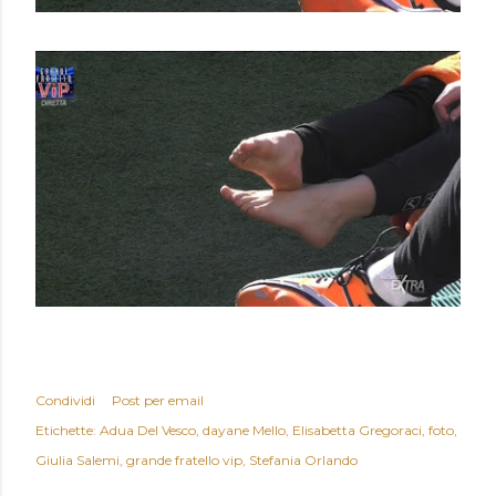
Condividi
Post per email
Etichette:
Adua Del Vesco
dayane Mello
Elisabetta Gregoraci
foto
Giulia Salemi
grande fratello vip
Stefania Orlando