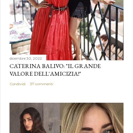
t
o
dicembre 30, 2022
CATERINA BALIVO: "IL GRANDE
VALORE DELL'AMICIZIA!"
Condividi
37 commenti