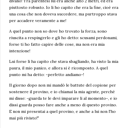
divano! Tra parentesi lui era anche alto 2 metri, ed era
piuttosto robusto. Io li ho capito che era la fine, cioè era
una cosa che non doveva succedere, ma purtroppo stava
per accadere veramente a me!
A quel punto non so dove ho trovato la forza, sono
riuscita a respingerlo e gli ho detto: scusami perdonami,
forse ti ho fatto capire delle cose, ma non era mia
intenzione!
Lui forse li ha capito che stava sbagliando, ha visto la mia
paura, il mio panico, e allora si è ricomposto. A quel
punto mi ha detto: -perfetto andiamo-!
Il giorno dopo non mi mandò le battute del copione per
sostenere il provino, e io chiamai la mia agente, perché
mi disse: -guarda te le devi imparare li al momento-, e io
dissi guarda posso fare anche a meno di questo provino.
E non mi presentai a quel provino, e anche a lui non l'ho
mai più rivisto!"