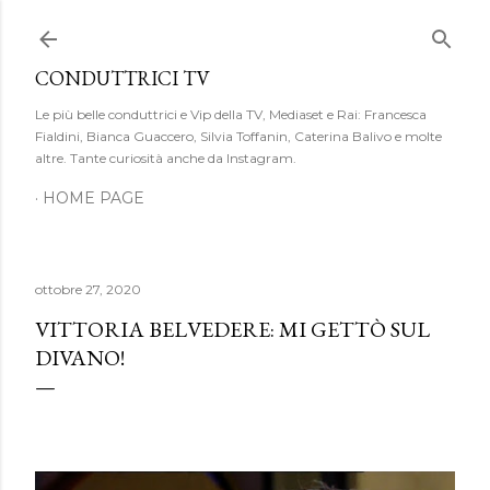
Passa ai contenuti principali
CONDUTTRICI TV
Le più belle conduttrici e Vip della TV, Mediaset e Rai: Francesca
Fialdini, Bianca Guaccero, Silvia Toffanin, Caterina Balivo e molte
altre. Tante curiosità anche da Instagram.
HOME PAGE
ottobre 27, 2020
VITTORIA BELVEDERE: MI GETTÒ SUL
DIVANO!