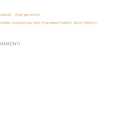
ndividi
Post per email
chette:
conduttrice
foto
Francesca Fialdini
Silvia Toffanin
OMMENTI