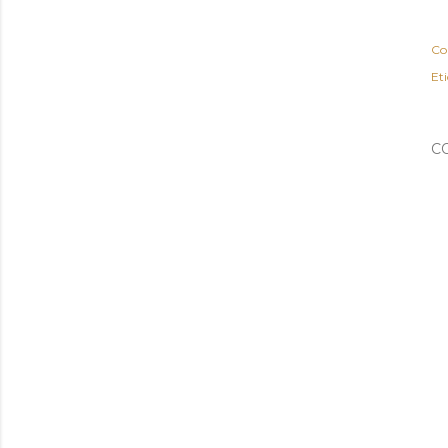
Co
Eti
C