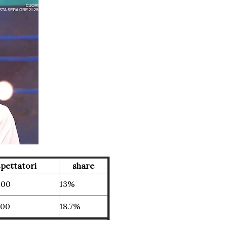
spettatori
share
000
13%
000
18.7%